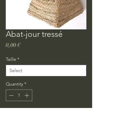
Abat-jour tressé
Price
0,00 €
Taille
*
Quantity
*
Ajouter au panier
Achat rapide