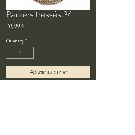
Paniers tressés 34
Price
30,00 €
Quantity
*
Ajouter au panier
Achat rapide
De véritables paniers tressés Andalous
faits dans le respect des traditions
ancestrales.