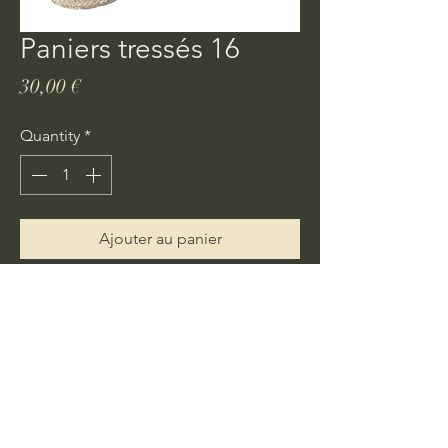
Paniers tressés 16
Price
30,00 €
Quantity
*
Ajouter au panier
Achat rapide
De véritables paniers tressés Andalous
faits dans le respect des traditions
ancestrales.